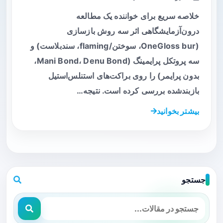
خلاصه سریع برای خواننده یک مطالعه
درون‌آزمایشگاهی اثر سه روش بازسازی
(OneGloss bur، سوختن/flaming، سندبلاست) و
سه پروتکل پرایمینگ (Mani Bond، Denu Bond،
بدون پرایمر) را روی براکت‌های استنلس‌استیل
بازبندشده بررسی کرده است. نتیجه…
بیشتر بخوانید
جستجو