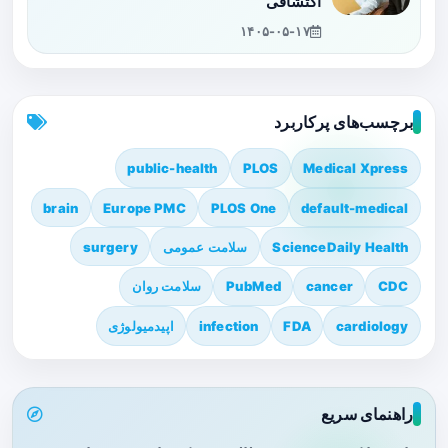
اکتشافی
۱۴۰۵-۰۵-۱۷
برچسب‌های پرکاربرد
public-health
PLOS
Medical Xpress
brain
Europe PMC
PLOS One
default-medical
ScienceDaily Health
سلامت عمومی
surgery
CDC
cancer
PubMed
سلامت روان
cardiology
FDA
infection
اپیدمیولوژی
راهنمای سریع