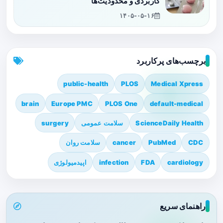
کاربردی و محدودیت‌ها
۱۴۰۵-۰۵-۱۶
برچسب‌های پرکاربرد
public-health
PLOS
Medical Xpress
brain
Europe PMC
PLOS One
default-medical
ScienceDaily Health
سلامت عمومی
surgery
CDC
PubMed
cancer
سلامت روان
cardiology
FDA
infection
اپیدمیولوژی
راهنمای سریع