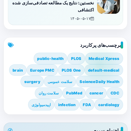
نخستین: نتایج یک مطالعه تصادفی‌سازی شده
اکتشافی
۱۴۰۵-۰۵-۱۷
برچسب‌های پرکاربرد
public-health
PLOS
Medical Xpress
brain
Europe PMC
PLOS One
default-medical
ScienceDaily Health
سلامت عمومی
surgery
CDC
cancer
PubMed
سلامت روان
cardiology
FDA
infection
اپیدمیولوژی
راهنمای سریع