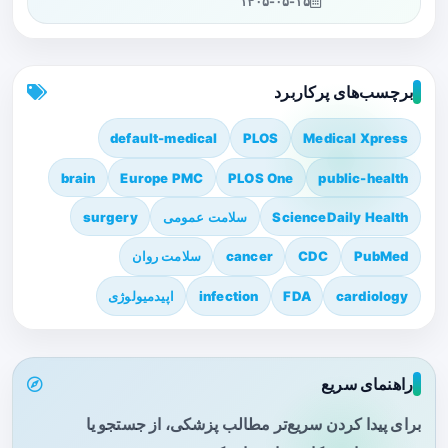
۱۴۰۵-۰۵-۱۵
برچسب‌های پرکاربرد
default-medical
PLOS
Medical Xpress
brain
Europe PMC
PLOS One
public-health
ScienceDaily Health
سلامت عمومی
surgery
PubMed
CDC
cancer
سلامت روان
cardiology
FDA
infection
اپیدمیولوژی
راهنمای سریع
برای پیدا کردن سریع‌تر مطالب پزشکی، از جستجو یا