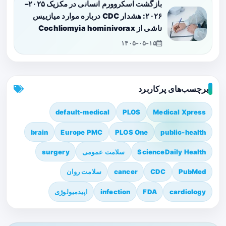
بازگشت اسکروورم انسانی در مکزیک ۲۰۲۵–
۲۰۲۶: هشدار CDC درباره موارد میازییس
ناشی از Cochliomyia hominivorax
۱۴۰۵-۰۵-۱۵
برچسب‌های پرکاربرد
default-medical
PLOS
Medical Xpress
brain
Europe PMC
PLOS One
public-health
ScienceDaily Health
سلامت عمومی
surgery
PubMed
CDC
cancer
سلامت روان
cardiology
FDA
infection
اپیدمیولوژی