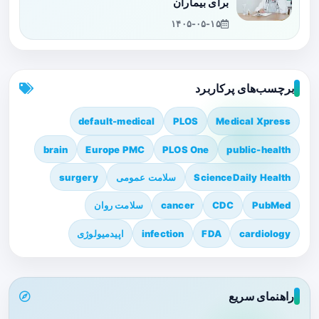
برای بیماران
۱۴۰۵-۰۵-۱۵
برچسب‌های پرکاربرد
default-medical
PLOS
Medical Xpress
brain
Europe PMC
PLOS One
public-health
ScienceDaily Health
سلامت عمومی
surgery
PubMed
CDC
cancer
سلامت روان
cardiology
FDA
infection
اپیدمیولوژی
راهنمای سریع