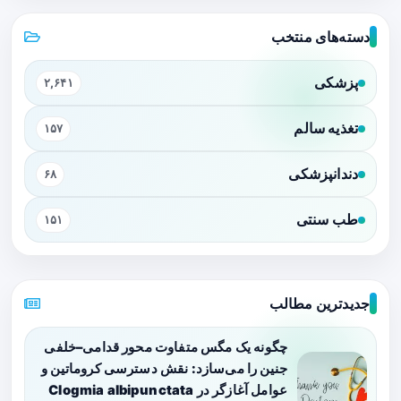
دسته‌های منتخب
پزشکی
۲,۶۴۱
تغذیه سالم
۱۵۷
دندانپزشکی
۶۸
طب سنتی
۱۵۱
جدیدترین مطالب
چگونه یک مگس متفاوت محور قدامی–خلفی
جنین را می‌سازد: نقش دسترسی کروماتین و
عوامل آغازگر در Clogmia albipunctata