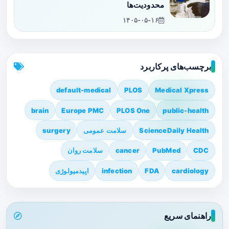
محدودیت‌ها
۱۴۰۵-۰۵-۱۶
برچسب‌های پرکاربرد
default-medical
PLOS
Medical Xpress
brain
Europe PMC
PLOS One
public-health
ScienceDaily Health
سلامت عمومی
surgery
CDC
PubMed
cancer
سلامت روان
cardiology
FDA
infection
اپیدمیولوژی
راهنمای سریع