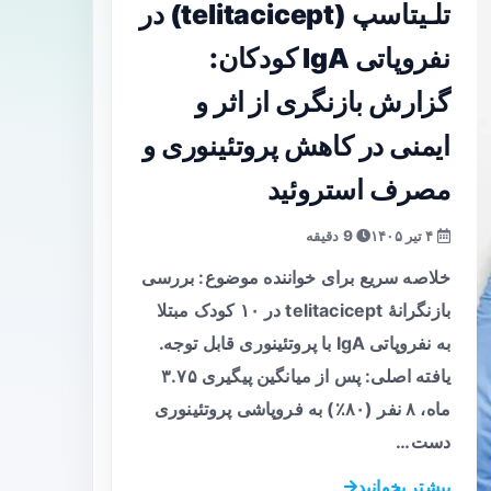
تلـیتاسپ (telitacicept) در
نفروپاتی IgA کودکان:
گزارش بازنگری از اثر و
ایمنی در کاهش پروتئینوری و
مصرف استروئید
۴ تیر ۱۴۰۵
9 دقیقه
خلاصه سریع برای خواننده موضوع: بررسی
بازنگرانهٔ telitacicept در ۱۰ کودک مبتلا
به نفروپاتی IgA با پروتئینوری قابل توجه.
یافته اصلی: پس از میانگین پیگیری ۳.۷۵
ماه، ۸ نفر (۸۰٪) به فروپاشی پروتئینوری
دست…
بیشتر بخوانید