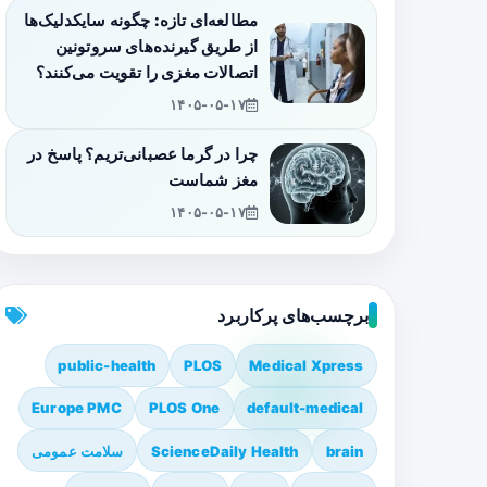
مطالعه‌ای تازه: چگونه سایکدلیک‌ها
از طریق گیرنده‌های سروتونین
اتصالات مغزی را تقویت می‌کنند؟
۱۴۰۵-۰۵-۱۷
چرا در گرما عصبانی‌تریم؟ پاسخ در
مغز شماست
۱۴۰۵-۰۵-۱۷
برچسب‌های پرکاربرد
public-health
PLOS
Medical Xpress
Europe PMC
PLOS One
default-medical
brain
ScienceDaily Health
سلامت عمومی