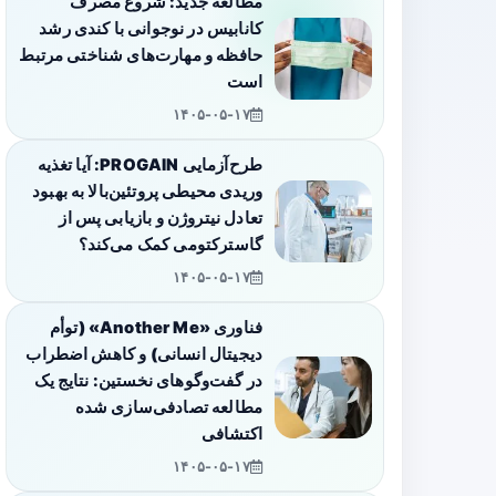
مطالعه جدید: شروع مصرف
کانابیس در نوجوانی با کندی رشد
حافظه و مهارت‌های شناختی مرتبط
است
۱۴۰۵-۰۵-۱۷
طرح‌آزمایی PROGAIN: آیا تغذیه
وریدی محیطی پروتئین‌بالا به بهبود
تعادل نیتروژن و بازیابی پس از
گاسترکتومی کمک می‌کند؟
۱۴۰۵-۰۵-۱۷
فناوری «Another Me» (توأم
دیجیتال انسانی) و کاهش اضطراب
در گفت‌وگوهای نخستین: نتایج یک
مطالعه تصادفی‌سازی شده
اکتشافی
۱۴۰۵-۰۵-۱۷