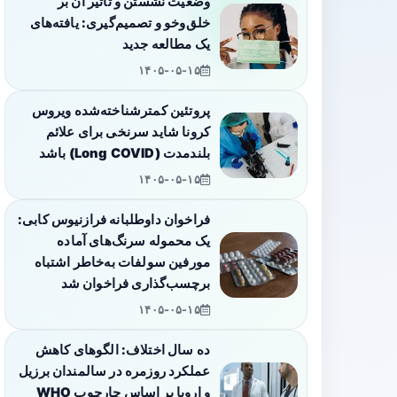
وضعیت نشستن و تأثیر آن بر
خلق‌وخو و تصمیم‌گیری: یافته‌های
یک مطالعه جدید
۱۴۰۵-۰۵-۱۵
پروتئین کمترشناخته‌شده ویروس
کرونا شاید سرنخی برای علائم
بلندمدت (Long COVID) باشد
۱۴۰۵-۰۵-۱۵
فراخوان داوطلبانه فرازنیوس کابی:
یک محموله سرنگ‌های آماده
مورفین سولفات به‌خاطر اشتباه
برچسب‌گذاری فراخوان شد
۱۴۰۵-۰۵-۱۵
ده سال اختلاف: الگوهای کاهش
عملکرد روزمره در سالمندان برزیل
و اروپا بر اساس چارچوب WHO