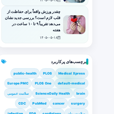
۱۴۰۵-۰۵-۱۸
چقدر ورزش واقعاً برای حفاظت از
قلب لازم است؟ بررسی جدید نشان
می‌دهد تقریباً ۹ تا ۱۰ ساعت در
هفته
۱۴۰۵-۰۵-۱۸
برچسب‌های پرکاربرد
public-health
PLOS
Medical Xpress
Europe PMC
PLOS One
default-medical
brain
ScienceDaily Health
سلامت عمومی
CDC
PubMed
cancer
surgery
سلامت روان
cardiology
FDA
infection