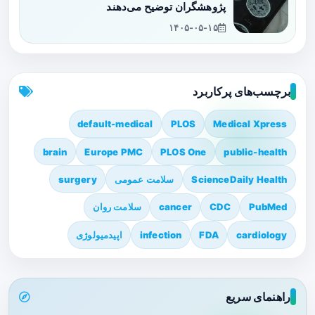
پژوهشگران توضیح می‌دهند
۱۴۰۵-۰۵-۱۵
برچسب‌های پرکاربرد
default-medical
PLOS
Medical Xpress
brain
Europe PMC
PLOS One
public-health
ScienceDaily Health
سلامت عمومی
surgery
PubMed
CDC
cancer
سلامت روان
cardiology
FDA
infection
اپیدمیولوژی
راهنمای سریع