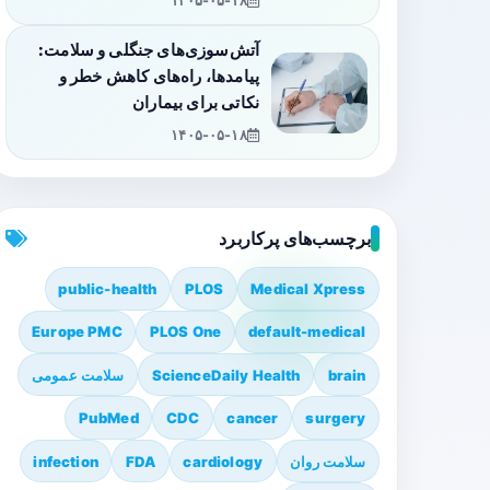
۱۴۰۵-۰۵-۱۸
آتش‌سوزی‌های جنگلی و سلامت:
پیامدها، راه‌های کاهش خطر و
نکاتی برای بیماران
۱۴۰۵-۰۵-۱۸
برچسب‌های پرکاربرد
public-health
PLOS
Medical Xpress
Europe PMC
PLOS One
default-medical
brain
ScienceDaily Health
سلامت عمومی
PubMed
CDC
cancer
surgery
سلامت روان
cardiology
FDA
infection