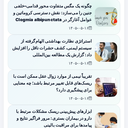
چگونه یک مگس متفاوت محور قدامی–خلفی
جنین را می‌سازد: نقش دسترسی کروماتین و
عوامل آغازگر در Clogmia albipunctata
۱۴۰۵-۰۵-۱۶
استراتژی نظارت بهداشتی الهام‌گرفته از
سیستم ایمنی، کشف حشرات ناقل را افزایش
داد: گزارش یک مطالعه بین‌المللی
۱۴۰۵-۰۵-۱۶
تقریباً نیمی از موارد زوال عقل ممکن است با
ریسک‌های قابل تغییر مرتبط باشد؛ چه معنایی
برای پیشگیری دارد؟
۱۴۰۵-۰۵-۱۶
ابزارهای پیش‌بینی ریسک مشکلات مرتبط با
دارو در بیماران بستری: مرور فراگیر نتایج و
پیامدها برای مراقبت بالینی