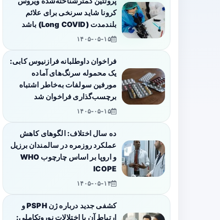
پروتئین کمترشناخته‌شده ویروس
کرونا شاید سرنخی برای علائم
بلندمدت (Long COVID) باشد
۱۴۰۵-۰۵-۱۵
فراخوان داوطلبانه فرازنیوس کابی:
یک محموله سرنگ‌های آماده
مورفین سولفات به‌خاطر اشتباه
برچسب‌گذاری فراخوان شد
۱۴۰۵-۰۵-۱۵
ده سال اختلاف: الگوهای کاهش
عملکرد روزمره در سالمندان برزیل
و اروپا بر اساس چارچوب WHO
ICOPE
۱۴۰۵-۰۵-۱۴
کشفی جدید درباره ژن PSPH و
ارتباط آن با اختلالات نوروتکاملی: