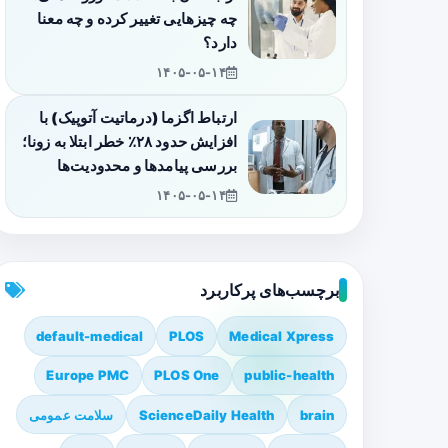
چه چیزهایی تغییر کرده و چه معنا
دارد؟
۱۴۰۵-۰۵-۱۴
ارتباط اگزما (درماتیت آتوپیک) با
افزایش حدود ۲۸٪ خطر ابتلا به زونا؛
بررسی پیامدها و محدودیت‌ها
۱۴۰۵-۰۵-۱۴
برچسب‌های پرکاربرد
default-medical
PLOS
Medical Xpress
Europe PMC
PLOS One
public-health
brain
ScienceDaily Health
سلامت عمومی