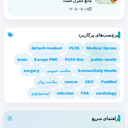
مانع کنترل است
۱۴۰۵-۰۵-۱۵
برچسب‌های پرکاربرد
default-medical
PLOS
Medical Xpress
brain
Europe PMC
PLOS One
public-health
ScienceDaily Health
سلامت عمومی
surgery
PubMed
CDC
cancer
سلامت روان
cardiology
FDA
infection
اپیدمیولوژی
راهنمای سریع