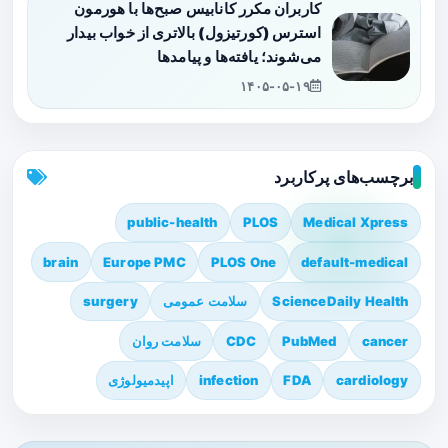
کاربران مکرر کانابیس صبح‌ها با هورمون
استرس (کورتیزول) بالاتری از خواب بیدار
می‌شوند؛ یافته‌ها و پیامدها
۱۴۰۵-۰۵-۱۹
برچسب‌های پرکاربرد
public-health
PLOS
Medical Xpress
brain
Europe PMC
PLOS One
default-medical
ScienceDaily Health
سلامت عمومی
surgery
cancer
PubMed
CDC
سلامت روان
cardiology
FDA
infection
اپیدمیولوژی