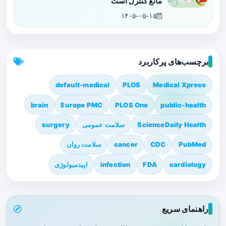
مانع کنترل است
۱۴۰۵-۰۵-۱۵
برچسب‌های پرکاربرد
default-medical
PLOS
Medical Xpress
brain
Europe PMC
PLOS One
public-health
ScienceDaily Health
سلامت عمومی
surgery
PubMed
CDC
cancer
سلامت روان
cardiology
FDA
infection
اپیدمیولوژی
راهنمای سریع