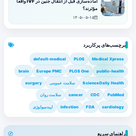
آماده‌سازی قبل از انتقال جنین در IVF واقعاً
مؤثرند؟
۱۴۰۵-۰۵-۱۵
برچسب‌های پرکاربرد
default-medical
PLOS
Medical Xpress
brain
Europe PMC
PLOS One
public-health
ScienceDaily Health
سلامت عمومی
surgery
PubMed
CDC
cancer
سلامت روان
cardiology
FDA
infection
اپیدمیولوژی
راهنمای سریع