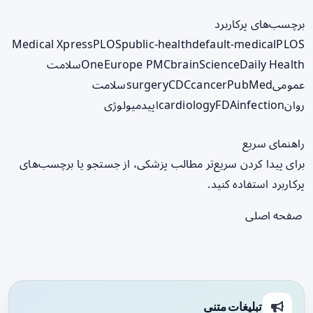
برچسب‌های پرکاربرد
Medical Xpress
PLOS
public-health
default-medical
PLOS
ScienceDaily Health
brain
Europe PMC
One
سلامت
عمومی
PubMed
cancer
CDC
surgery
سلامت
روان
infection
FDA
cardiology
اپیدمیولوژی
راهنمای سریع
برای پیدا کردن سریع‌تر مطالب پزشکی، از جستجو یا برچسب‌های
پرکاربرد استفاده کنید.
صفحه اصلی
تبلیغات متنی