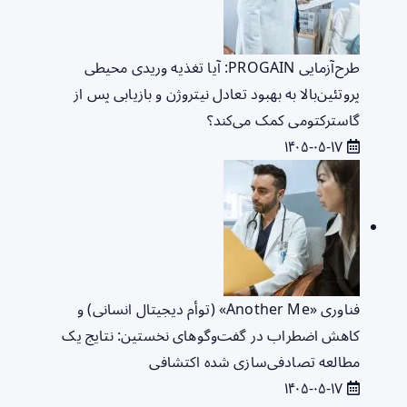
طرح‌آزمایی PROGAIN: آیا تغذیه وریدی محیطی
پروتئین‌بالا به بهبود تعادل نیتروژن و بازیابی پس از
گاسترکتومی کمک می‌کند؟
۱۴۰۵-۰۵-۱۷
فناوری «Another Me» (توأم دیجیتال انسانی) و
کاهش اضطراب در گفت‌وگوهای نخستین: نتایج یک
مطالعه تصادفی‌سازی شده اکتشافی
۱۴۰۵-۰۵-۱۷