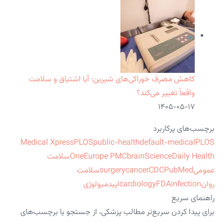
کاهش مصرف خوراکی‌های شیرین: آیا اشتیاق و سلامت
واقعاً تغییر می‌کند؟
۱۴۰۵-۰۵-۱۷
برچسب‌های پرکاربرد
Medical Xpress
PLOS
public-health
default-medical
PLOS
ScienceDaily Health
brain
Europe PMC
One
سلامت
عمومی
PubMed
CDC
cancer
surgery
سلامت
روان
infection
FDA
cardiology
اپیدمیولوژی
راهنمای سریع
برای پیدا کردن سریع‌تر مطالب پزشکی، از جستجو یا برچسب‌های