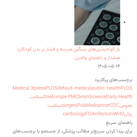
بار کوله‌پشتی‌های سنگین مدرسه و فشار بر بدن کودکان؛
هشدار و راهنمای والدین
۱۴۰۵-۰۵-۱۴
برچسب‌های پرکاربرد
Medical Xpress
PLOS
default-medical
public-health
PLOS
ScienceDaily Health
brain
Europe PMC
One
سلامت
عمومی
CDC
cancer
PubMed
surgery
سلامت
روان
WHO
infection
FDA
cardiology
راهنمای سریع
برای پیدا کردن سریع‌تر مطالب پزشکی، از جستجو یا برچسب‌های