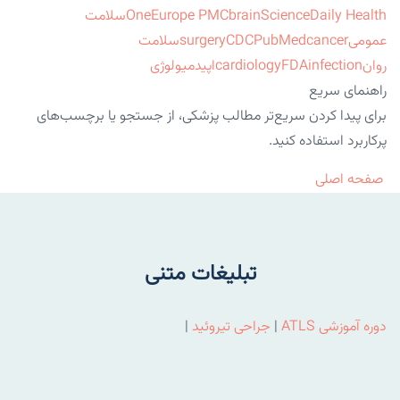
ScienceDaily Health
brain
Europe PMC
One
سلامت
عمومی
cancer
PubMed
CDC
surgery
سلامت
روان
infection
FDA
cardiology
اپیدمیولوژی
راهنمای سریع
برای پیدا کردن سریع‌تر مطالب پزشکی، از جستجو یا برچسب‌های
پرکاربرد استفاده کنید.
صفحه اصلی
تبلیغات متنی
دوره آموزشی ATLS
|
جراحی تیروئید
|