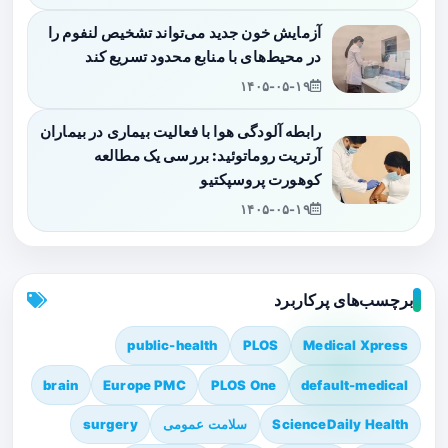
آزمایش خون جدید می‌تواند تشخیص لنفوم را
در محیط‌های با منابع محدود تسریع کند
۱۴۰۵-۰۵-۱۹
رابطه آلودگی هوا با فعالیت بیماری در بیماران
آرتریت روماتوئید: بررسی یک مطالعه
کوهورت پروسپکتیو
۱۴۰۵-۰۵-۱۹
برچسب‌های پرکاربرد
public-health
PLOS
Medical Xpress
brain
Europe PMC
PLOS One
default-medical
ScienceDaily Health
سلامت عمومی
surgery