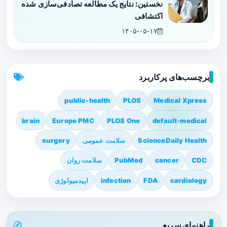
نخستین: نتایج یک مطالعه تصادفی‌سازی شده
اکتشافی
۱۴۰۵-۰۵-۱۷
برچسب‌های پرکاربرد
public-health
PLOS
Medical Xpress
brain
Europe PMC
PLOS One
default-medical
ScienceDaily Health
سلامت عمومی
surgery
CDC
cancer
PubMed
سلامت روان
cardiology
FDA
infection
اپیدمیولوژی
راهنمای سریع