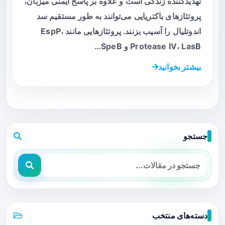
تهدیدکننده زندگی است و علاوه بر پاسخ ایمنی میزبان،
پروتئازهای باکتریایی می‌توانند به طور مستقیم سد
اندوتلیال را آسیب بزنند. پروتئازهایی مانند EspP،
Protease IV، LasB و SpeB…
بیشتر بخوانید
جستجو
دسته‌های منتخب