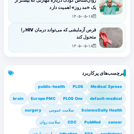
روان‌شناس کودک درباره مهارتی که بیشتر از
یک «مد روز» اهمیت دارد
۱۴۰۵-۰۵-۱۸
قرص آزمایشی که می‌تواند درمان HIV را
متحول کند
۱۴۰۵-۰۵-۱۸
برچسب‌های پرکاربرد
public-health
PLOS
Medical Xpress
brain
Europe PMC
PLOS One
default-medical
ScienceDaily Health
سلامت عمومی
surgery
cancer
PubMed
CDC
سلامت روان
cardiology
FDA
infection
اپیدمیولوژی