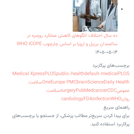
ده سال اختلاف: الگوهای کاهش عملکرد روزمره در
سالمندان برزیل و اروپا بر اساس چارچوب WHO ICOPE
۱۴۰۵-۰۵-۱۴
برچسب‌های پرکاربرد
Medical Xpress
PLOS
public-health
default-medical
PLOS
ScienceDaily Health
brain
Europe PMC
One
سلامت
عمومی
CDC
cancer
PubMed
surgery
سلامت
روان
WHO
infection
FDA
cardiology
راهنمای سریع
برای پیدا کردن سریع‌تر مطالب پزشکی، از جستجو یا برچسب‌های
پرکاربرد استفاده کنید.