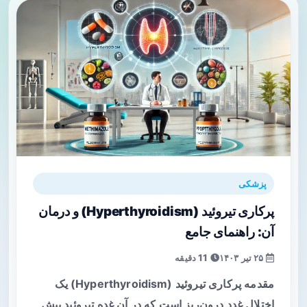
پزشکی
پرکاری تیروئید (Hyperthyroidism) و درمان
آن: راهنمای جامع
۲۵ تیر ۱۴۰۳
11 دقیقه
مقدمه پرکاری تیروئید (Hyperthyroidism) یک
اختلال غدد درون‌ریز است که در آن غده تیروئید بیش