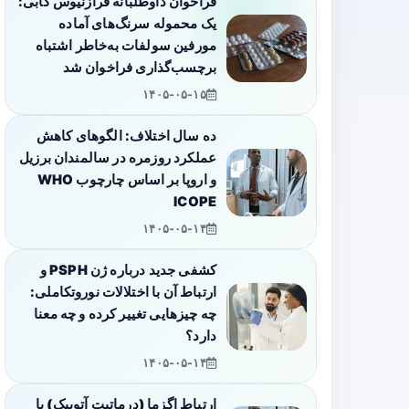
فراخوان داوطلبانه فرازنیوس کابی:
یک محموله سرنگ‌های آماده
مورفین سولفات به‌خاطر اشتباه
برچسب‌گذاری فراخوان شد
۱۴۰۵-۰۵-۱۵
ده سال اختلاف: الگوهای کاهش
عملکرد روزمره در سالمندان برزیل
و اروپا بر اساس چارچوب WHO
ICOPE
۱۴۰۵-۰۵-۱۴
کشفی جدید درباره ژن PSPH و
ارتباط آن با اختلالات نوروتکاملی:
چه چیزهایی تغییر کرده و چه معنا
دارد؟
۱۴۰۵-۰۵-۱۴
ارتباط اگزما (درماتیت آتوپیک) با