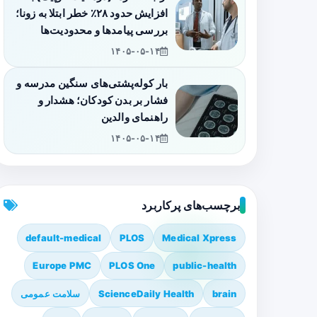
افزایش حدود ۲۸٪ خطر ابتلا به زونا؛
بررسی پیامدها و محدودیت‌ها
۱۴۰۵-۰۵-۱۴
بار کوله‌پشتی‌های سنگین مدرسه و
فشار بر بدن کودکان؛ هشدار و
راهنمای والدین
۱۴۰۵-۰۵-۱۴
برچسب‌های پرکاربرد
default-medical
PLOS
Medical Xpress
Europe PMC
PLOS One
public-health
brain
ScienceDaily Health
سلامت عمومی