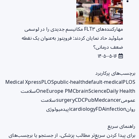
مهارکننده‌های FLT۳ مکانیسم جدیدی را در لوسمی
میلوئید حاد نمایان کردند: فروپتوز به‌عنوان یک نقطه
ضعف درمانی؟
۱۴۰۵-۰۵-۱۶
برچسب‌های پرکاربرد
Medical Xpress
PLOS
public-health
default-medical
PLOS
ScienceDaily Health
brain
Europe PMC
One
سلامت
عمومی
cancer
PubMed
CDC
surgery
سلامت
روان
infection
FDA
cardiology
اپیدمیولوژی
راهنمای سریع
برای پیدا کردن سریع‌تر مطالب پزشکی، از جستجو یا برچسب‌های