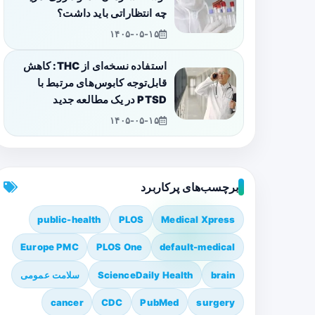
چه انتظاراتی باید داشت؟
۱۴۰۵-۰۵-۱۵
استفاده نسخه‌ای از THC: کاهش
قابل‌توجه کابوس‌های مرتبط با
PTSD در یک مطالعه جدید
۱۴۰۵-۰۵-۱۵
برچسب‌های پرکاربرد
public-health
PLOS
Medical Xpress
Europe PMC
PLOS One
default-medical
brain
ScienceDaily Health
سلامت عمومی
cancer
CDC
PubMed
surgery