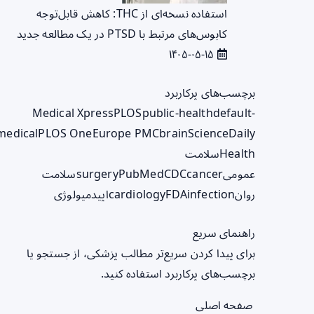
استفاده نسخه‌ای از THC: کاهش قابل‌توجه
کابوس‌های مرتبط با PTSD در یک مطالعه جدید
۱۴۰۵-۰۵-۱۵
برچسب‌های پرکاربرد
Medical Xpress
PLOS
public-health
default-
medical
PLOS One
Europe PMC
brain
ScienceDaily
Health
سلامت
عمومی
cancer
CDC
PubMed
surgery
سلامت
روان
infection
FDA
cardiology
اپیدمیولوژی
راهنمای سریع
برای پیدا کردن سریع‌تر مطالب پزشکی، از جستجو یا
برچسب‌های پرکاربرد استفاده کنید.
صفحه اصلی