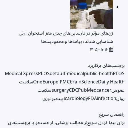
ژن‌های مؤثر در نارسایی‌های جدی مغز استخوان ارثی
شناسایی شدند؛ پیامدها و محدودیت‌ها
۱۴۰۵-۰۵-۱۶
برچسب‌های پرکاربرد
Medical Xpress
PLOS
default-medical
public-health
PLOS
ScienceDaily Health
brain
Europe PMC
One
سلامت
عمومی
cancer
PubMed
CDC
surgery
سلامت
روان
infection
FDA
cardiology
اپیدمیولوژی
راهنمای سریع
برای پیدا کردن سریع‌تر مطالب پزشکی، از جستجو یا برچسب‌های