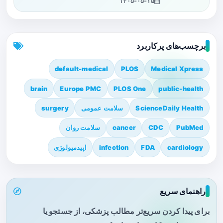
۱۴۰۵-۰۵-۱۵
برچسب‌های پرکاربرد
default-medical
PLOS
Medical Xpress
brain
Europe PMC
PLOS One
public-health
ScienceDaily Health
سلامت عمومی
surgery
PubMed
CDC
cancer
سلامت روان
cardiology
FDA
infection
اپیدمیولوژی
راهنمای سریع
برای پیدا کردن سریع‌تر مطالب پزشکی، از جستجو یا