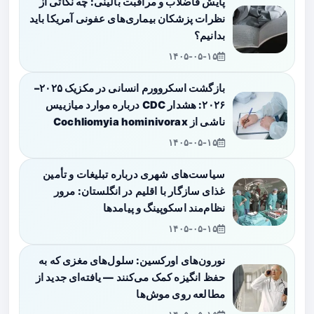
پایش فاضلاب و مراقبت بالینی: چه نکاتی از
نظرات پزشکان بیماری‌های عفونی آمریکا باید
بدانیم؟
۱۴۰۵-۰۵-۱۵
بازگشت اسکروورم انسانی در مکزیک ۲۰۲۵–
۲۰۲۶: هشدار CDC درباره موارد میازییس
ناشی از Cochliomyia hominivorax
۱۴۰۵-۰۵-۱۵
سیاست‌های شهری درباره تبلیغات و تأمین
غذای سازگار با اقلیم در انگلستان: مرور
نظام‌مند اسکوپینگ و پیامدها
۱۴۰۵-۰۵-۱۵
نورون‌های اورکسین: سلول‌های مغزی که به
حفظ انگیزه کمک می‌کنند — یافته‌ای جدید از
مطالعه روی موش‌ها