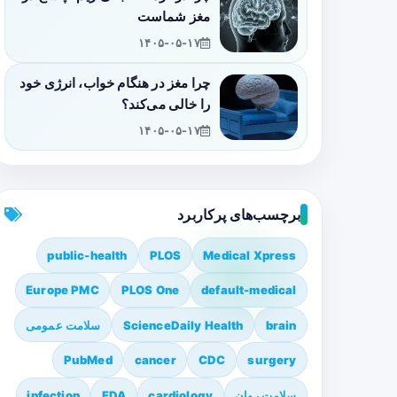
مغز شماست
۱۴۰۵-۰۵-۱۷
چرا مغز در هنگام خواب، انرژی خود
را خالی می‌کند؟
۱۴۰۵-۰۵-۱۷
برچسب‌های پرکاربرد
public-health
PLOS
Medical Xpress
Europe PMC
PLOS One
default-medical
brain
ScienceDaily Health
سلامت عمومی
PubMed
cancer
CDC
surgery
سلامت روان
cardiology
FDA
infection