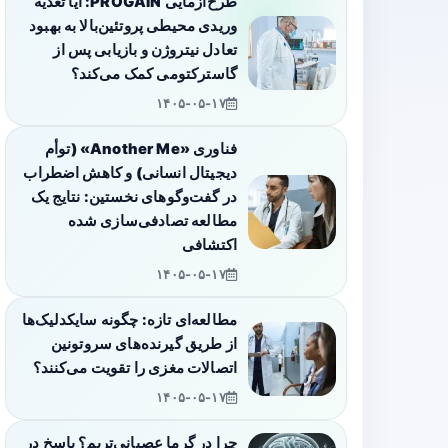
طرح‌آزمایی PROGAIN: آیا تغذیه
وریدی محیطی پروتئین‌بالا به بهبود
تعادل نیتروژن و بازیابی پس از
گاسترکتومی کمک می‌کند؟
۱۴۰۵-۰۵-۱۷
فناوری «Another Me» (توأم
دیجیتال انسانی) و کاهش اضطراب
در گفت‌وگوهای نخستین: نتایج یک
مطالعه تصادفی‌سازی شده
اکتشافی
۱۴۰۵-۰۵-۱۷
مطالعه‌ای تازه: چگونه سایکدلیک‌ها
از طریق گیرنده‌های سروتونین
اتصالات مغزی را تقویت می‌کنند؟
۱۴۰۵-۰۵-۱۷
چرا در گرما عصبانی‌تریم؟ پاسخ در