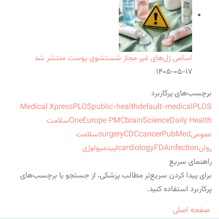
اسامی ژل‌های غیر مجاز شستشوی پوست منتشر شد
۱۴۰۵-۰۵-۱۷
برچسب‌های پرکاربرد
Medical Xpress
PLOS
public-health
default-medical
PLOS
ScienceDaily Health
brain
Europe PMC
One
سلامت
عمومی
PubMed
cancer
CDC
surgery
سلامت
روان
infection
FDA
cardiology
اپیدمیولوژی
راهنمای سریع
برای پیدا کردن سریع‌تر مطالب پزشکی، از جستجو یا برچسب‌های
پرکاربرد استفاده کنید.
صفحه اصلی