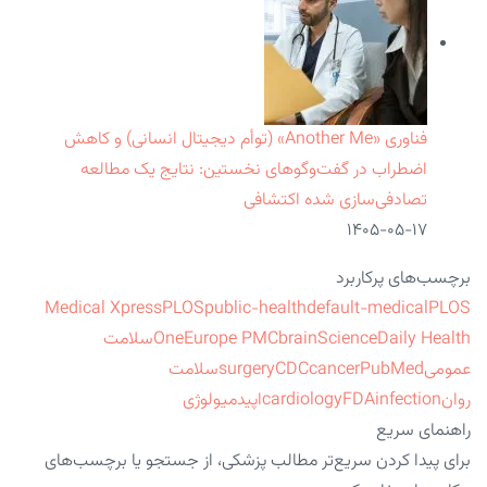
فناوری «Another Me» (توأم دیجیتال انسانی) و کاهش
اضطراب در گفت‌وگوهای نخستین: نتایج یک مطالعه
تصادفی‌سازی شده اکتشافی
۱۴۰۵-۰۵-۱۷
برچسب‌های پرکاربرد
Medical Xpress
PLOS
public-health
default-medical
PLOS
ScienceDaily Health
brain
Europe PMC
One
سلامت
عمومی
PubMed
cancer
CDC
surgery
سلامت
روان
infection
FDA
cardiology
اپیدمیولوژی
راهنمای سریع
برای پیدا کردن سریع‌تر مطالب پزشکی، از جستجو یا برچسب‌های