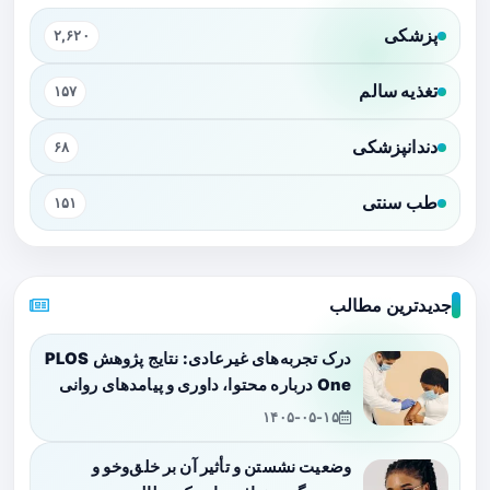
پزشکی
۲,۶۲۰
تغذیه سالم
۱۵۷
دندانپزشکی
۶۸
طب سنتی
۱۵۱
جدیدترین مطالب
درک تجربه‌های غیرعادی: نتایج پژوهش PLOS
One درباره محتوا، داوری و پیامدهای روانی
۱۴۰۵-۰۵-۱۵
وضعیت نشستن و تأثیر آن بر خلق‌وخو و