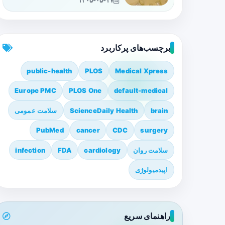
۱۴۰۵-۰۵-۱۷
برچسب‌های پرکاربرد
public-health
PLOS
Medical Xpress
Europe PMC
PLOS One
default-medical
brain
ScienceDaily Health
سلامت عمومی
PubMed
cancer
CDC
surgery
سلامت روان
cardiology
FDA
infection
اپیدمیولوژی
راهنمای سریع