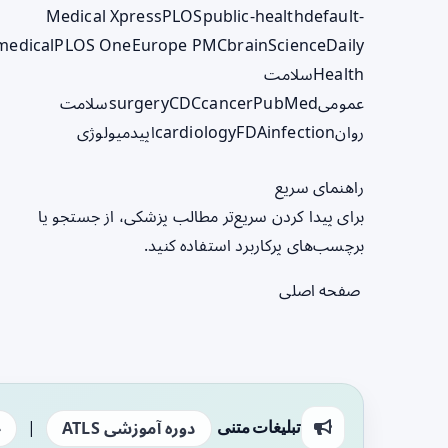
Medical Xpress
PLOS
public-health
default-
medical
PLOS One
Europe PMC
brain
ScienceDaily
Health
سلامت
عمومی
PubMed
cancer
CDC
surgery
سلامت
روان
infection
FDA
cardiology
اپیدمیولوژی
راهنمای سریع
برای پیدا کردن سریع‌تر مطالب پزشکی، از جستجو یا
برچسب‌های پرکاربرد استفاده کنید.
صفحه اصلی
|
تبلیغات متنی
دوره آموزشی ATLS
ج