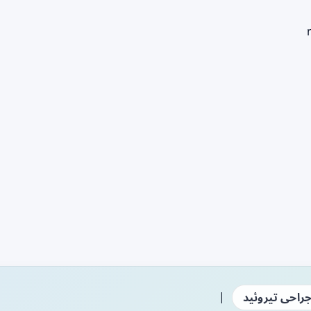
|
راحی تیروئید