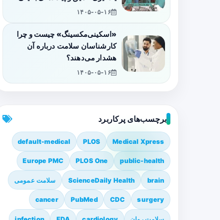
۱۴۰۵-۰۵-۱۶
«اسکینی‌مکسینگ» چیست و چرا
کارشناسان سلامت درباره آن
هشدار می‌دهند؟
۱۴۰۵-۰۵-۱۶
برچسب‌های پرکاربرد
default-medical
PLOS
Medical Xpress
Europe PMC
PLOS One
public-health
brain
ScienceDaily Health
سلامت عمومی
cancer
PubMed
CDC
surgery
سلامت روان
cardiology
FDA
infection