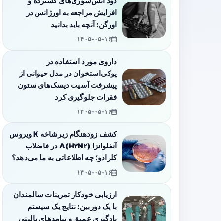
دود آتش‌سوزی‌های گسترده و
افزایش مراجعه به اورژانس در
اورگن: آنچه باید بدانید
۱۴۰۵-۰۵-۱۶
داروی مورد استفاده در
پوکی‌استخوان در مدل حیوانی از
پیشرفت آسیب دیسک‌های ستون
فقرات جلوگیری کرد
۱۴۰۵-۰۵-۱۶
کشف زودهنگام زیرشاخه K ویروس
آنفلوانزا A(H۳N۲) در فاضلاب
کلرادو؛ چه اطلاعاتی به ما می‌دهد؟
۱۴۰۵-۰۵-۱۶
ارزیابی خودکار تمرینات سالمندان
با یک دوربین: نتایج یک سیستم
یادگیری عمیق و پیامدهای بالینی