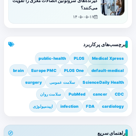
گیرنده‌های سروتونین اتصالات مغزی را تقویت
می‌کنند؟
۱۴۰۵-۰۵-۱۷
برچسب‌های پرکاربرد
public-health
PLOS
Medical Xpress
brain
Europe PMC
PLOS One
default-medical
ScienceDaily Health
سلامت عمومی
surgery
CDC
cancer
PubMed
سلامت روان
cardiology
FDA
infection
اپیدمیولوژی
راهنمای سریع