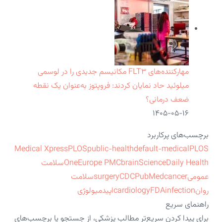
مهارکننده‌های FLT۳ مکانیسم جدیدی را در لوسمی
میلوئید حاد نمایان کردند: فروپتوز به‌عنوان یک نقطه
ضعف درمانی؟
۱۴۰۵-۰۵-۱۶
برچسب‌های پرکاربرد
Medical Xpress
PLOS
public-health
default-medical
PLOS
ScienceDaily Health
brain
Europe PMC
One
سلامت
عمومی
cancer
PubMed
CDC
surgery
سلامت
روان
infection
FDA
cardiology
اپیدمیولوژی
راهنمای سریع
برای پیدا کردن سریع‌تر مطالب پزشکی، از جستجو یا برچسب‌های