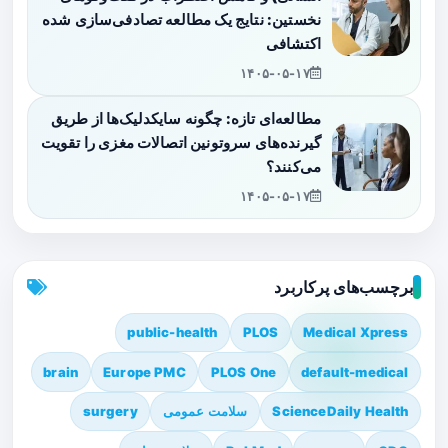
نخستین: نتایج یک مطالعه تصادفی‌سازی شده
اکتشافی
۱۴۰۵-۰۵-۱۷
مطالعه‌ای تازه: چگونه سایکدلیک‌ها از طریق
گیرنده‌های سروتونین اتصالات مغزی را تقویت
می‌کنند؟
۱۴۰۵-۰۵-۱۷
برچسب‌های پرکاربرد
public-health
PLOS
Medical Xpress
brain
Europe PMC
PLOS One
default-medical
ScienceDaily Health
سلامت عمومی
surgery