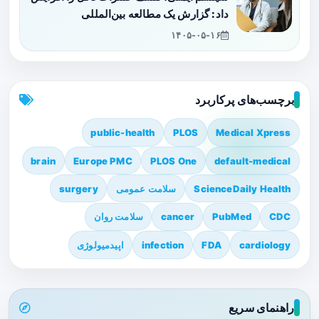
داد: گزارش یک مطالعه بین‌المللی
۱۴۰۵-۰۵-۱۶
برچسب‌های پرکاربرد
public-health
PLOS
Medical Xpress
brain
Europe PMC
PLOS One
default-medical
ScienceDaily Health
سلامت عمومی
surgery
CDC
PubMed
cancer
سلامت روان
cardiology
FDA
infection
اپیدمیولوژی
راهنمای سریع