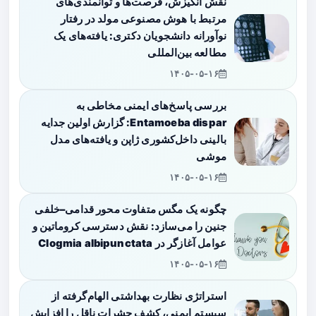
نقش انگیزش، فرصت‌ها و توانمندی‌های
مرتبط با هوش مصنوعی مولد در رفتار
نوآورانه دانشجویان دکتری: یافته‌های یک
مطالعه بین‌المللی
۱۴۰۵-۰۵-۱۶
بررسی پاسخ‌های ایمنی مخاطی به
Entamoeba dispar: گزارش اولین جدایه
بالینی داخل‌کشوری ژاپن و یافته‌های مدل
موشی
۱۴۰۵-۰۵-۱۶
چگونه یک مگس متفاوت محور قدامی–خلفی
جنین را می‌سازد: نقش دسترسی کروماتین و
عوامل آغازگر در Clogmia albipunctata
۱۴۰۵-۰۵-۱۶
استراتژی نظارت بهداشتی الهام‌گرفته از
سیستم ایمنی، کشف حشرات ناقل را افزایش