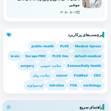
موشی
۱۴۰۵-۰۵-۱۶
برچسب‌های پرکاربرد
public-health
PLOS
Medical Xpress
brain
Europe PMC
PLOS One
default-medical
ScienceDaily Health
سلامت عمومی
surgery
CDC
PubMed
cancer
سلامت روان
cardiology
FDA
infection
اپیدمیولوژی
راهنمای سریع