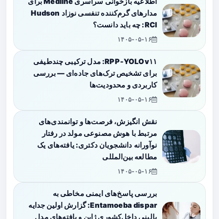
اطلاعیه بازخوانی سراسری Medline برای
مدارهای گرم‌کننده تنفسی نوزاد Hudson
RCI: چه باید دانست؟
۱۴۰۵-۰۵-۱۶
RPP‑YOLOv۱۱: مدل ترکیبی چندطیفی
برای تشخیص ترک‌های جاده‌ای — بررسی
کاربردی و محدودیت‌ها
۱۴۰۵-۰۵-۱۶
نقش انگیزش، فرصت‌ها و توانمندی‌های
مرتبط با هوش مصنوعی مولد در رفتار
نوآورانه دانشجویان دکتری: یافته‌های یک
مطالعه بین‌المللی
۱۴۰۵-۰۵-۱۶
بررسی پاسخ‌های ایمنی مخاطی به
Entamoeba dispar: گزارش اولین جدایه
بالینی داخل‌کشوری ژاپن و یافته‌های مدل