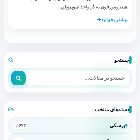
هیدرومورفون به دُز واحد ایبوپروفن…
بیشتر بخوانید
جستجو
دسته‌های منتخب
پزشکی
۲,۶۷۳