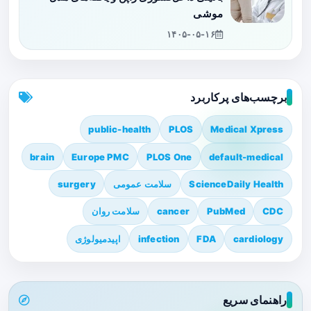
موشی
۱۴۰۵-۰۵-۱۶
برچسب‌های پرکاربرد
public-health
PLOS
Medical Xpress
brain
Europe PMC
PLOS One
default-medical
ScienceDaily Health
سلامت عمومی
surgery
CDC
PubMed
cancer
سلامت روان
cardiology
FDA
infection
اپیدمیولوژی
راهنمای سریع