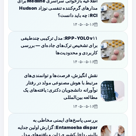
اطلاعیه بازخوانی سراسری Medline برای
مدارهای گرم‌کننده تنفسی نوزاد Hudson
RCI: چه باید دانست؟
۱۴۰۵-۰۵-۱۶
RPP‑YOLOv۱۱: مدل ترکیبی چندطیفی
برای تشخیص ترک‌های جاده‌ای — بررسی
کاربردی و محدودیت‌ها
۱۴۰۵-۰۵-۱۶
نقش انگیزش، فرصت‌ها و توانمندی‌های
مرتبط با هوش مصنوعی مولد در رفتار
نوآورانه دانشجویان دکتری: یافته‌های یک
مطالعه بین‌المللی
۱۴۰۵-۰۵-۱۶
بررسی پاسخ‌های ایمنی مخاطی به
Entamoeba dispar: گزارش اولین جدایه
بالینی داخل‌کشوری ژاپن و یافته‌های مدل